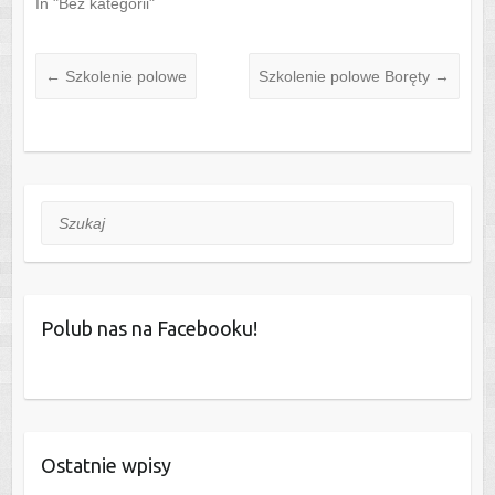
In "Bez kategorii"
p
O
e
p
n
e
s
n
i
s
←
Szkolenie polowe
Szkolenie polowe Boręty
→
n
i
n
n
e
n
w
e
w
w
i
w
n
i
d
n
o
d
w
o
Szukaj
)
w
)
Polub nas na Facebooku!
Ostatnie wpisy