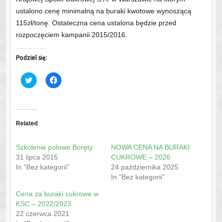
ustalono cenę minimalną na buraki kwotowe wynoszącą
115zł/tonę. Ostateczna cena ustalona będzie przed
rozpoczęciem kampanii 2015/2016.
Podziel się:
C
C
l
l
i
i
c
c
k
k
t
t
o
o
s
s
Related
h
h
a
a
r
r
Szkolenie polowe Boręty
NOWA CENA NA BURAKI
e
e
o
o
31 lipca 2015
CUKROWE – 2026
n
n
In "Bez kategorii"
24 października 2025
T
F
w
a
In "Bez kategorii"
i
c
t
e
Cena za buraki cukrowe w
t
b
e
o
KSC – 2022/2023
r
o
22 czerwca 2021
(
k
O
(