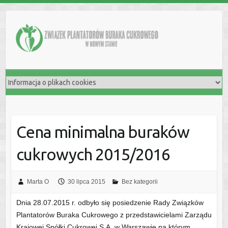
Skip
to
content
Cena minimalna buraków
cukrowych 2015/2016
Marta O
30 lipca 2015
Bez kategorii
Dnia 28.07.2015 r. odbyło się posiedzenie Rady Związków
Plantatorów Buraka Cukrowego z przedstawicielami Zarządu
Krajowej Spółki Cukrowej S.A. w Warszawie na którym