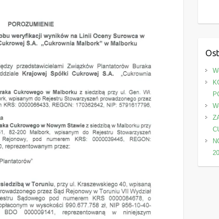
Ost
We
K
P
We
Z
C
N
2