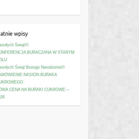
atnie wpisy
sołych Świąt!!!
ONFERENCJA BURACZANA W STARYM
OLU
sołych Świąt Bożego Narodzenia!!!
AMÓWIENIE NASION BURAKA
UKROWEGO
OWA CENA NA BURAKI CUKROWE –
026