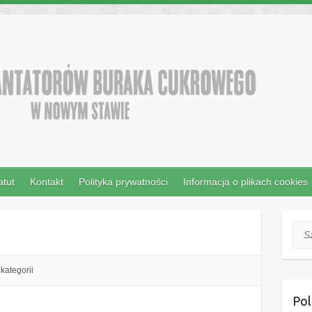
atut
Kontakt
Polityka prywatności
Informacja o plikach cookies
Szuk
kategorii
Pol